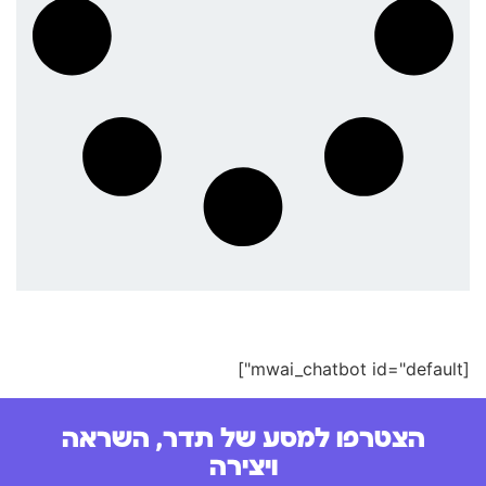
[mwai_chatbot id="default"]
הצטרפו למסע של תדר, השראה
ויצירה