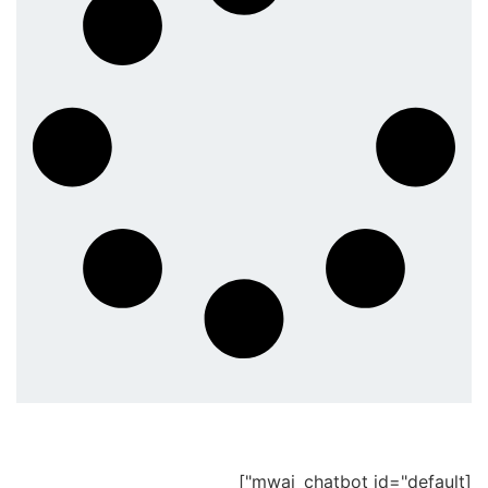
[mwai_chatbot id="default"]