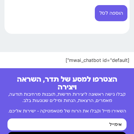
הוספה לסל
[mwai_chatbot id="default"]
הצטרפו למסע של תדר, השראה
ויצירה
קבלו גישה ראשונה ליצירות חדשות, תובנות מרחיבות תודעה,
מאמרים, הרצאות, הנחות ומילים שנוגעות בלב.
השאירו מייל וקבלו את הרוח של מטאמטיקה – ישירות אליכם.