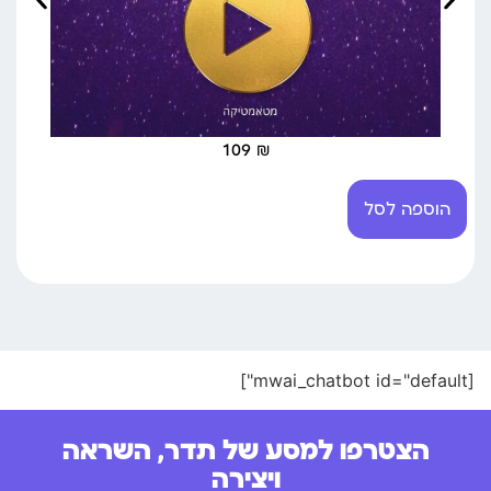
109
₪
הוספה לסל
[mwai_chatbot id="default"]
הצטרפו למסע של תדר, השראה
ויצירה