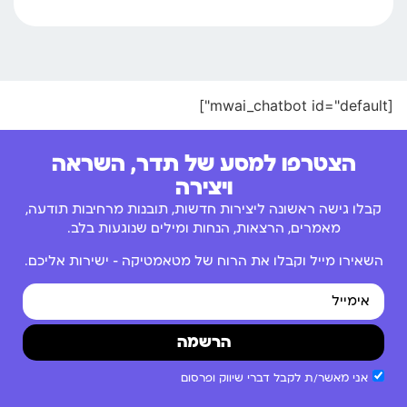
[mwai_chatbot id="default"]
הצטרפו למסע של תדר, השראה
ויצירה
קבלו גישה ראשונה ליצירות חדשות, תובנות מרחיבות תודעה,
מאמרים, הרצאות, הנחות ומילים שנוגעות בלב.
השאירו מייל וקבלו את הרוח של מטאמטיקה – ישירות אליכם.
הרשמה
אני מאשר/ת לקבל דברי שיווק ופרסום