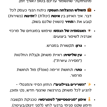
מתוחזקת" שתשמור עליכם בטופ לאורך זמן.
משולש ההצלחה העסקי:
ניתוח הגוף כעסק לכל
דבר. איך האיזון בין
איכות
(יכולת) ל
זמינות
(כשירות)
קובע את ה
מחיר
(השווי) שלכם בשוק.
האנטומיה של הנפש:
שימוש במונחים של מרכזי
אנרגיה לשיפור ביצועים:
גרון:
תקשורת במגרש.
עין שלישית:
ראיית משחק וקבלת החלטות
("מסירה עיוורת").
כתר:
תחושת זרימה (Flow) מול תחושת
מרמור.
"השרירים בניילונים":
החזון הפיזי והמנטלי –
להגיע לכל משחק בהרגשה שהגוף חדש, נקי ומוכן.
אימון "מניפסטיישן" לספורטאי:
טכניקת הקשבה
וזימון שקט פנימי ברגעי לחץ (לפני זינוק/בעיטה).