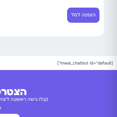
הוספה לסל
[mwai_chatbot id="default"]
הצטרפו
קבלו גישה ראשונה ליציר
ה