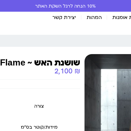
10% הנחה לרגל השקת האתר
 אומנות
המהות
יצירת קשר
שושנת האש ~ Rose of Flame
2,100
₪
צורה
מידות/קוטר בס״מ