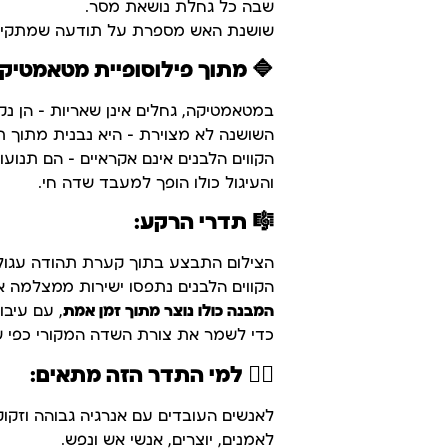
שבה כל גחלת נושאת מסר.
שושנת האש מספרת על תודעה שמתקיימ
🔷
מתוך פילוסופיית מטאמטיקה
במטאמטיקה, גחלים אינן שאריות – הן נק
השושנה לא מצוירת – היא נבנית מתוך ת
הקווים הלבנים אינם אקראיים – הם תנועות
והעיגול כולו הופך למעבד שדה חי.
🎼
תדרי הרקע:
הצילום התבצע בתוך קערת תהודה עגולה
הקווים הלבנים נתפסו ישירות ממצלמה א
המבנה כולו נוצר מתוך זמן אמת
, עם עיבו
כדי לשמר את צורת השדה המקורי כפי 
🧘‍♀️
למי התדר הזה מתאים:
לאנשים העובדים עם אנרגיה גבוהה וזקו
לאמנים, יוצרים, אנשי אש ונפש.