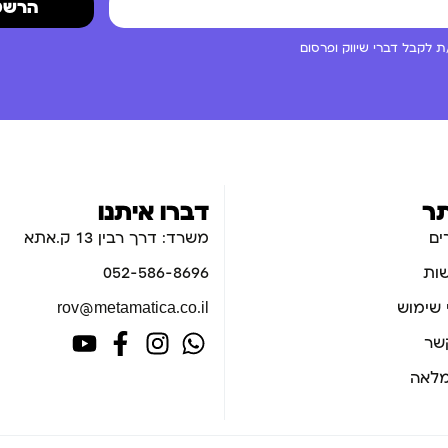
הרשמ
 לקבל דברי שיווק ופרסום
ר
דברו איתנו
ים
משרד: דרך רבין 13 ק.אתא
ות
052-586-8696
 שימוש
rov@metamatica.co.il
קשר
לאה