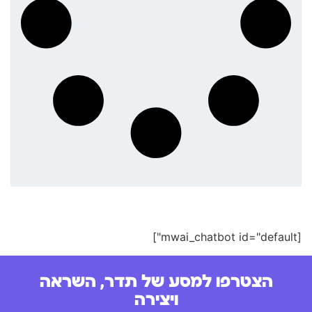
[mwai_chatbot id="default"]
הצטרפו למסע של תדר, השראה
ויצירה