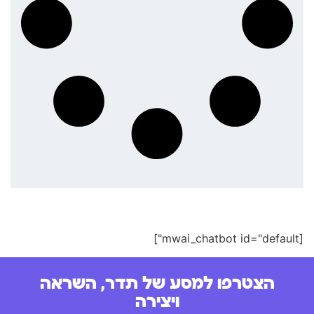
[mwai_chatbot id="default"]
הצטרפו למסע של תדר, השראה
ויצירה