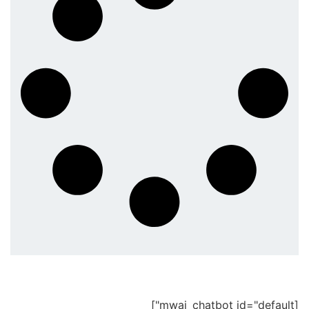
[mwai_chatbot id="default"]