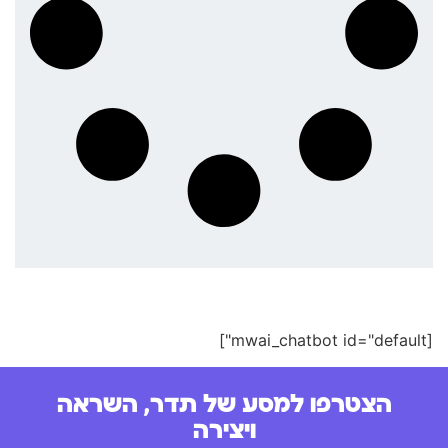
[mwai_chatbot id="default"]
הצטרפו למסע של תדר, השראה
ויצירה